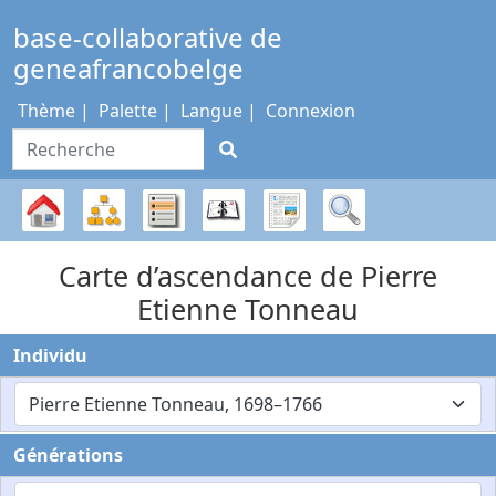
Passer au contenu
base-collaborative de
geneafrancobelge
Thème
Palette
Langue
Connexion
Recherche
Diagrammes
Listes
Calendrier
Rapports
Recherche
Arbre
Carte d’ascendance de
Pierre
généalogique
Etienne
Tonneau
Individu
Pierre Etienne Tonneau, 1698–1766
Générations