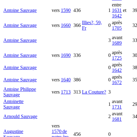
entre
Antoine
Sauvage
vers
1590
436
1
1631
et
3
1642
Illies?, 59,
après
Antoine
Sauvage
vers
1660
366
0
3
Fr
1705
avant
Antoine
Sauvage
3
3
1689
après
Antoine
Sauvage
vers
1690
336
0
3
1725
après
Antoine
Sauvage
0
3
1642
après
Antoine
Sauvage
vers
1640
386
0
3
1672
Antoine Philippe
vers
1713
313
La Couture?
3
Sauvage
Antoinette
avant
1
2
Sauvage
1731
avant
Arnould
Sauvage
2
3
1681
vers
Augustine
1570 de
456
0
Sauvage
notre ère