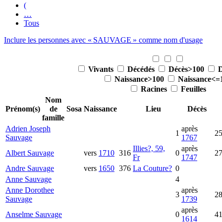
(
…
Tous
Inclure les personnes avec «
SAUVAGE
» comme nom d'usage
Vivants
Décédés
Décès>100
Naissance>100
Naissance<=
Racines
Feuilles
Nom
Prénom(s)
de
Sosa
Naissance
Lieu
Décès
famille
Adrien Joseph
après
1
2
Sauvage
1767
Illies?, 59,
après
Albert
Sauvage
vers
1710
316
0
2
Fr
1747
Andre
Sauvage
vers
1650
376
La Couture?
0
Anne
Sauvage
4
Anne Dorothee
après
3
2
Sauvage
1739
après
Anselme
Sauvage
0
4
1614