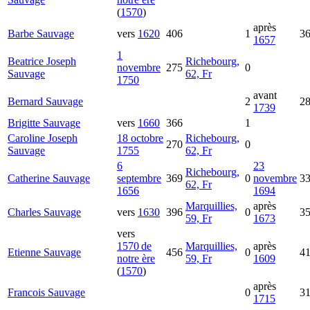
(
1570
)
après
Barbe
Sauvage
vers
1620
406
1
3
1657
1
Beatrice Joseph
Richebourg,
novembre
275
0
Sauvage
62, Fr
1750
avant
Bernard
Sauvage
2
2
1739
Brigitte
Sauvage
vers
1660
366
1
Caroline Joseph
18 octobre
Richebourg,
270
0
Sauvage
1755
62, Fr
6
23
Richebourg,
Catherine
Sauvage
septembre
369
0
novembre
3
62, Fr
1656
1694
Marquillies,
après
Charles
Sauvage
vers
1630
396
0
3
59, Fr
1673
vers
1570 de
Marquillies,
après
Etienne
Sauvage
456
0
4
notre ère
59, Fr
1609
(
1570
)
après
Francois
Sauvage
0
3
1715