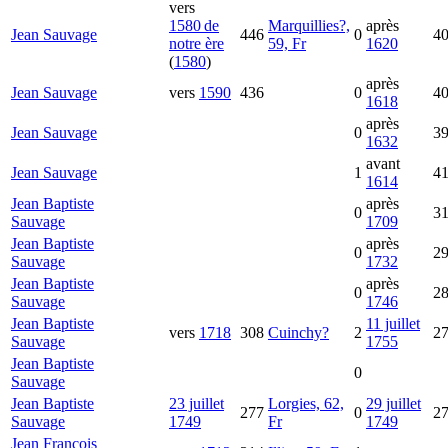
vers
1580 de
Marquillies?,
après
Jean
Sauvage
446
0
4
notre ère
59, Fr
1620
(
1580
)
après
Jean
Sauvage
vers
1590
436
0
4
1618
après
Jean
Sauvage
0
3
1632
avant
Jean
Sauvage
1
4
1614
Jean Baptiste
après
0
3
Sauvage
1709
Jean Baptiste
après
0
2
Sauvage
1732
Jean Baptiste
après
0
2
Sauvage
1746
Jean Baptiste
11 juillet
vers
1718
308
Cuinchy?
2
2
Sauvage
1755
Jean Baptiste
0
Sauvage
Jean Baptiste
23 juillet
Lorgies, 62,
29 juillet
277
0
2
Sauvage
1749
Fr
1749
Jean Francois