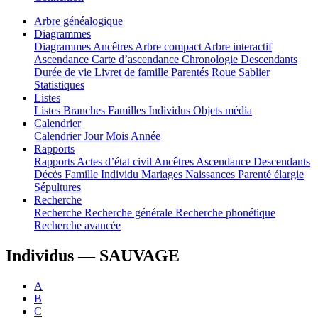
Arbre généalogique
Diagrammes
Diagrammes
Ancêtres
Arbre compact
Arbre interactif
Ascendance
Carte d’ascendance
Chronologie
Descendants
Durée de vie
Livret de famille
Parentés
Roue
Sablier
Statistiques
Listes
Listes
Branches
Familles
Individus
Objets média
Calendrier
Calendrier
Jour
Mois
Année
Rapports
Rapports
Actes d’état civil
Ancêtres
Ascendance
Descendants
Décès
Famille
Individu
Mariages
Naissances
Parenté élargie
Sépultures
Recherche
Recherche
Recherche générale
Recherche phonétique
Recherche avancée
Individus —
SAUVAGE
A
B
C