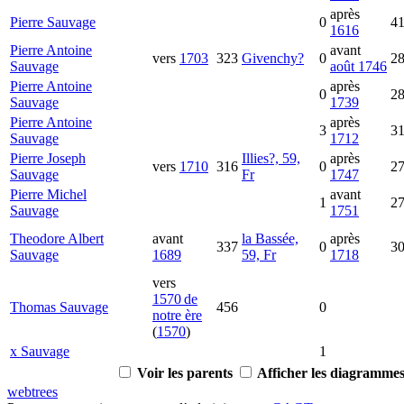
après
Pierre
Sauvage
0
4
1616
Pierre Antoine
avant
vers
1703
323
Givenchy?
0
2
Sauvage
août 1746
Pierre Antoine
après
0
2
Sauvage
1739
Pierre Antoine
après
3
3
Sauvage
1712
Pierre Joseph
Illies?, 59,
après
vers
1710
316
0
2
Sauvage
Fr
1747
Pierre Michel
avant
1
2
Sauvage
1751
Theodore Albert
avant
la Bassée,
après
337
0
3
Sauvage
1689
59, Fr
1718
vers
1570 de
Thomas
Sauvage
456
0
notre ère
(
1570
)
x
Sauvage
1
Voir les parents
Afficher les diagrammes 
webtrees