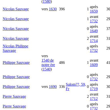
(
1580
)
après
Nicolas
Sauvage
vers
1630
396
1
3
1659
avant
Nicolas
Sauvage
1
2
1732
après
Nicolas
Sauvage
0
3
1649
avant
Nicolas
Sauvage
2
3
1714
Nicolas Philippe
après
0
2
Sauvage
1732
vers
1540 de
avant
Philippe
Sauvage
486
1
4
notre ère
1609
(
1540
)
après
Philippe
Sauvage
0
2
1732
Salom??, 59,
après
Philippe
Sauvage
vers
1690
336
0
3
Fr
1719
avant
Pierre
Sauvage
2
3
1712
après
Pierre
Sauvage
0
2
1732