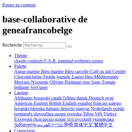
Passer au contenu
base-collaborative de
geneafrancobelge
Recherche
Thème
clouds
couleurs
F.A.B.
minimal
webtrees
xenea
Palette
Aigue-marine
Bleu marine
Bleu sarcelle
Café au lait
Cendre
Chocolat belge
Froide journée
Lagon bleu
Méditerranée
Mercure
Nocturne
Olivine
Plastique rose
Sage
Tomate
brillante
Vert laser
Langue
Afrikaans
bosanski
català
čeština
dansk
Deutsch
eesti
American English
British English
español
français
galego
hrvatski
íslenska
italiano
lietuvių
magyar
Nederlands
polski
português
slovenčina
suomi
svenska
Tiếng Việt
Türkçe
Ελληνικά
български
қазақ тілі
русский
українська
ქართული
עברית
العربية
हिन्दी
简体中文
繁體中文
Connexion