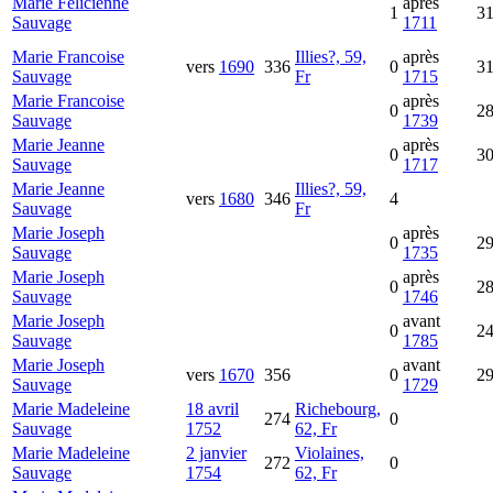
Marie Felicienne
après
1
3
Sauvage
1711
Marie Francoise
Illies?, 59,
après
vers
1690
336
0
3
Sauvage
Fr
1715
Marie Francoise
après
0
2
Sauvage
1739
Marie Jeanne
après
0
3
Sauvage
1717
Marie Jeanne
Illies?, 59,
vers
1680
346
4
Sauvage
Fr
Marie Joseph
après
0
2
Sauvage
1735
Marie Joseph
après
0
2
Sauvage
1746
Marie Joseph
avant
0
2
Sauvage
1785
Marie Joseph
avant
vers
1670
356
0
2
Sauvage
1729
Marie Madeleine
18 avril
Richebourg,
274
0
Sauvage
1752
62, Fr
Marie Madeleine
2 janvier
Violaines,
272
0
Sauvage
1754
62, Fr