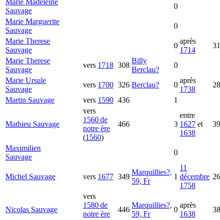
Marie Madeleine
0
Sauvage
Marie Marguerite
0
Sauvage
Marie Therese
après
0
3
Sauvage
1714
Marie Therese
Billy
vers
1718
308
0
Sauvage
Berclau?
Marie Ursule
après
vers
1700
326
Berclau?
0
2
Sauvage
1738
Martin
Sauvage
vers
1590
436
1
vers
entre
1560 de
Mathieu
Sauvage
466
3
1627
et
3
notre ère
1638
(
1560
)
Maximilien
0
Sauvage
11
Marquillies?,
Michel
Sauvage
vers
1677
349
1
décembre
2
59, Fr
1758
vers
1580 de
Marquillies?,
après
Nicolas
Sauvage
446
0
3
notre ère
59, Fr
1638