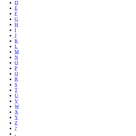
D
E
F
G
H
I
J
K
L
M
N
O
P
Q
R
S
T
U
V
W
X
Y
Z
?
.