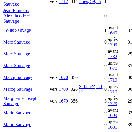
vers
1712
314
Illies, 59, Fr
1
Sauvage
Jean Francois
Alex.theodore
0
Sauvage
avant
Louis
Sauvage
1
3
1649
après
Marc
Sauvage
0
3
1709
avant
Marc
Sauvage
2
2
1732
après
Marc
Sauvage
0
3
1670
avant
Marcq
Sauvage
vers
1670
356
3
3
1719
Salom??, 59,
après
Marcq
Sauvage
vers
1700
326
0
3
Fr
1719
Marguerite Joseph
après
vers
1670
356
3
2
Sauvage
1729
avant
Marie
Sauvage
0
3
1699
après
Marie
Sauvage
0
3
1631