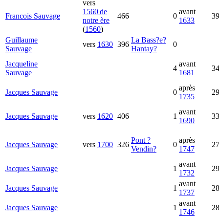
vers
1560 de
avant
Francois
Sauvage
466
0
3
notre ère
1633
(
1560
)
Guillaume
La Bass?e?
vers
1630
396
0
Sauvage
Hantay?
Jacqueline
avant
4
3
Sauvage
1681
après
Jacques
Sauvage
0
2
1735
avant
Jacques
Sauvage
vers
1620
406
1
3
1690
Pont ?
après
Jacques
Sauvage
vers
1700
326
0
2
Vendin?
1747
avant
Jacques
Sauvage
1
2
1732
avant
Jacques
Sauvage
1
2
1737
avant
Jacques
Sauvage
1
2
1746