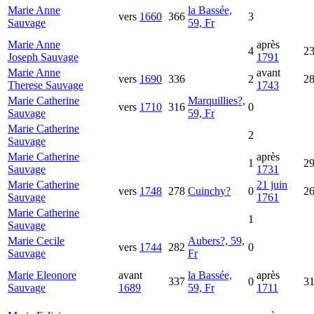
Marie Anne
la Bassée,
vers
1660
366
3
Sauvage
59, Fr
Marie Anne
après
4
2
Joseph
Sauvage
1791
Marie Anne
avant
vers
1690
336
2
2
Therese
Sauvage
1743
Marie Catherine
Marquillies?,
vers
1710
316
0
Sauvage
59, Fr
Marie Catherine
2
Sauvage
Marie Catherine
après
1
2
Sauvage
1731
Marie Catherine
21 juin
vers
1748
278
Cuinchy?
0
2
Sauvage
1761
Marie Catherine
1
Sauvage
Marie Cecile
Aubers?, 59,
vers
1744
282
0
Sauvage
Fr
Marie Eleonore
avant
la Bassée,
après
337
0
3
Sauvage
1689
59, Fr
1711