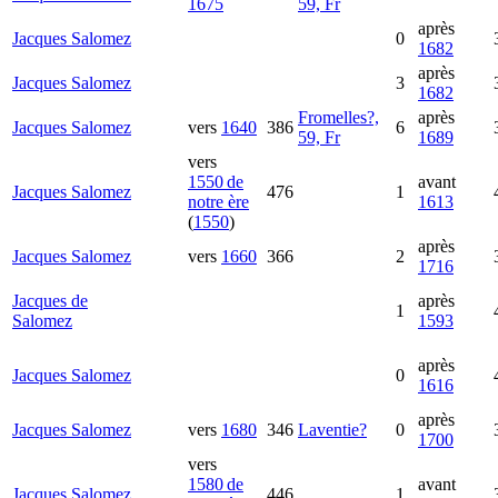
1675
59, Fr
après
Jacques
Salomez
0
1682
après
Jacques
Salomez
3
1682
Fromelles?,
après
Jacques
Salomez
vers
1640
386
6
59, Fr
1689
vers
1550 de
avant
Jacques
Salomez
476
1
notre ère
1613
(
1550
)
après
Jacques
Salomez
vers
1660
366
2
1716
Jacques
de
après
1
Salomez
1593
après
Jacques
Salomez
0
1616
après
Jacques
Salomez
vers
1680
346
Laventie?
0
1700
vers
1580 de
avant
Jacques
Salomez
446
1