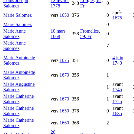
Louis Joseph
12 février
Lorgies, 62,
248
0
Salomez
1778
Fr
après
Marie
Salomez
vers
1650
376
0
1675
Marie
Salomez
0
Marie Anne
10 mars
Fromelles,
358
0
Salomez
1668
59, Fr
Marie Anne
7
Salomez
Marie Antoinette
4 juin
vers
1675
351
0
Salomez
1740
Marie Antoinette
vers
1670
356
1
Salomez
Marie Augustine
avant
1
Salomez
1745
Marie Catherine
avant
vers
1670
356
1
Salomez
1725
Marie Catherine
avant
vers
1650
376
0
Salomez
1685
Marie Catherine
vers
1660
366
2
Salomez
26