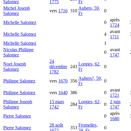
Salomez
1775
Fr
Michel Joseph
Aubers, 59,
vers
1716
310
0
Salomez
Fr
après
Michelle
Salomez
0
1724
avant
Michelle
Salomez
4
1711
Michelle
Salomez
1
Nicolas Philippe
avant
0
Salomez
1747
24
Noel Joseph
Lorgies, 62,
décembre
243
0
Salomez
Fr
1782
Aubers?, 59,
Philippe
Salomez
vers
1670
356
0
Fr
avant
Philippe
Salomez
vers
1640
386
0
1721
Philippe Joseph
15 mars
Lorgies, 62,
2 juin
284
0
Salomez
1742
Fr
1747
après
Pierre
Salomez
0
1680
28 août
Fromelles,
Pierre
Salomez
353
0
1672
59, Fr