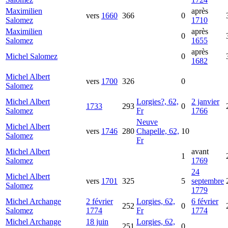
Maximilien
après
vers
1660
366
0
Salomez
1710
Maximilien
après
0
Salomez
1655
après
Michel
Salomez
0
1682
Michel Albert
vers
1700
326
0
Salomez
Michel Albert
Lorgies?, 62,
2 janvier
1733
293
0
Salomez
Fr
1766
Neuve
Michel Albert
vers
1746
280
Chapelle, 62,
10
Salomez
Fr
Michel Albert
avant
1
Salomez
1769
24
Michel Albert
vers
1701
325
5
septembre
Salomez
1779
Michel Archange
2 février
Lorgies, 62,
6 février
252
0
Salomez
1774
Fr
1774
Michel Archange
18 juin
Lorgies, 62,
251
0