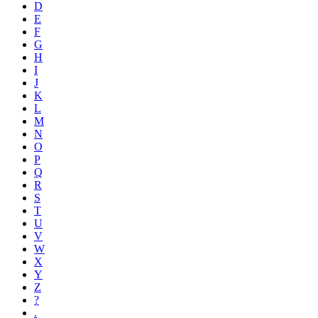
D
E
F
G
H
I
J
K
L
M
N
O
P
Q
R
S
T
U
V
W
X
Y
Z
?
.