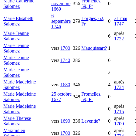
Marie Catherine
Fromelles,
novembre
356
0
Salomez
59, Fr
1669
6
Marie Elisabeth
Lorgies, 62,
31 mai
septembre
279
0
Salomez
Fr
1747
1746
Marie Jeanne
après
6
Salomez
1722
Marie Jeanne
vers
1700
326
Mauquissart?
1
Salomez
Marie Jeanne
vers
1740
286
6
Salomez
Marie Jeanne
2
Salomez
Marie Madeleine
après
vers
1680
346
4
Salomez
1734
Marie Madeleine
25 octobre
Fromelles,
348
0
Salomez
1677
59, Fr
Marie Madeleine
après
0
Salomez
1715
Marie Therese
après
vers
1690
336
Laventie?
0
Salomez
1700
Maximilien
après
vers
1700
326
0
Salomez
1724