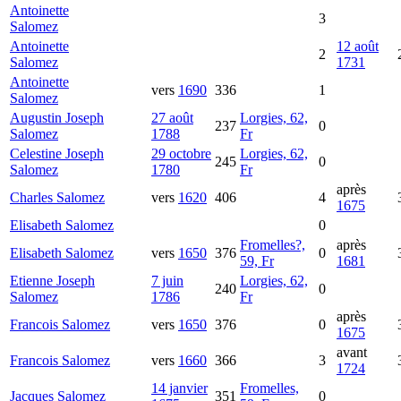
Antoinette
3
Salomez
Antoinette
12 août
2
Salomez
1731
Antoinette
vers
1690
336
1
Salomez
Augustin Joseph
27 août
Lorgies, 62,
237
0
Salomez
1788
Fr
Celestine Joseph
29 octobre
Lorgies, 62,
245
0
Salomez
1780
Fr
après
Charles
Salomez
vers
1620
406
4
1675
Elisabeth
Salomez
0
Fromelles?,
après
Elisabeth
Salomez
vers
1650
376
0
59, Fr
1681
Etienne Joseph
7 juin
Lorgies, 62,
240
0
Salomez
1786
Fr
après
Francois
Salomez
vers
1650
376
0
1675
avant
Francois
Salomez
vers
1660
366
3
1724
14 janvier
Fromelles,
Jacques
Salomez
351
0