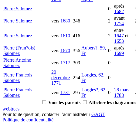
après
Pierre
Salomez
0
1682
avant
Pierre
Salomez
vers
1680
346
2
1754
entre
Pierre
Salomez
vers
1610
416
2
1647
et
1653
Pierre (Fran?ois)
Aubers?, 59,
après
vers
1670
356
0
Salomez
Fr
1699
Pierre Antoine
vers
1717
309
0
Salomez
20
Pierre Francois
Lorgies, 62,
décembre
254
0
Salomez
Fr
1771
Pierre Francois
Lorgies?, 62,
28 mars
vers
1731
295
0
Salomez
Fr
1788
Voir les parents
Afficher les diagrammes
webtrees
Pour toute question, contacter l’administrateur
GAGT
.
Politique de confidentialité