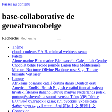
Passer au contenu
base-collaborative de
geneafrancobelge
Recherche
Thème
clouds
couleurs
F.A.B.
minimal
webtrees
xenea
Palette
Aigue-marine
Bleu marine
Bleu sarcelle
Café au lait
Cendre
Chocolat belge
Froide journée
Lagon bleu
Méditerranée
Mercure
Nocturne
Olivine
Plastique rose
Sage
Tomate
brillante
Vert laser
Langue
Afrikaans
bosanski
català
čeština
dansk
Deutsch
eesti
American English
British English
español
français
galego
hrvatski
íslenska
italiano
lietuvių
magyar
Nederlands
polski
português
slovenčina
suomi
svenska
Tiếng Việt
Türkçe
Ελληνικά
български
қазақ тілі
русский
українська
ქართული
עברית
العربية
हिन्दी
简体中文
繁體中文
Connexion