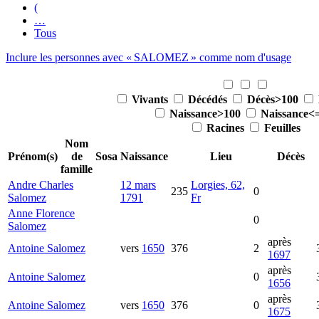
(
…
Tous
Inclure les personnes avec «
SALOMEZ
» comme nom d'usage
Vivants
Décédés
Décès>100
Naissance>100
Naissance<
Racines
Feuilles
Nom
Prénom(s)
de
Sosa
Naissance
Lieu
Décès
famille
Andre Charles
12 mars
Lorgies, 62,
235
0
Salomez
1791
Fr
Anne Florence
0
Salomez
après
Antoine
Salomez
vers
1650
376
2
1697
après
Antoine
Salomez
0
1656
après
Antoine
Salomez
vers
1650
376
0
1675