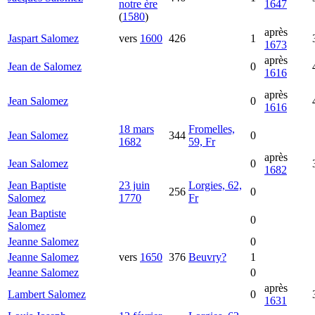
notre ère
1647
(
1580
)
après
Jaspart
Salomez
vers
1600
426
1
1673
après
Jean
de Salomez
0
1616
après
Jean
Salomez
0
1616
18 mars
Fromelles,
Jean
Salomez
344
0
1682
59, Fr
après
Jean
Salomez
0
1682
Jean Baptiste
23 juin
Lorgies, 62,
256
0
Salomez
1770
Fr
Jean Baptiste
0
Salomez
Jeanne
Salomez
0
Jeanne
Salomez
vers
1650
376
Beuvry?
1
Jeanne
Salomez
0
après
Lambert
Salomez
0
1631