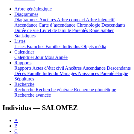
Arbre généalogique
Diagrammes
Diagrammes
Ancêtres
Arbre compact
Arbre interactif
Ascendance
Carte d’ascendance
Chronologie
Descendants
Durée de vie
Livret de famille
Parentés
Roue
Sablier
Statistiques
Listes
Listes
Branches
Familles
Individus
Objets média
Calendrier
Calendrier
Jour
Mois
Année
Rapports
Rapports
Actes d’état civil
Ancêtres
Ascendance
Descendants
Décès
Famille
Individu
Mariages
Naissances
Parenté élargie
Sépultures
Recherche
Recherche
Recherche générale
Recherche phonétique
Recherche avancée
Individus —
SALOMEZ
A
B
C