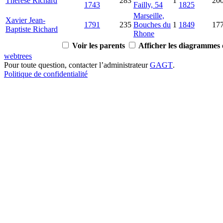
Therese
Richard
283
1
20
1743
Failly, 54
1825
Marseille,
Xavier Jean-
1791
235
Bouches du
1
1849
17
Baptiste
Richard
Rhone
Voir les parents
Afficher les diagrammes d
webtrees
Pour toute question, contacter l’administrateur
GAGT
.
Politique de confidentialité