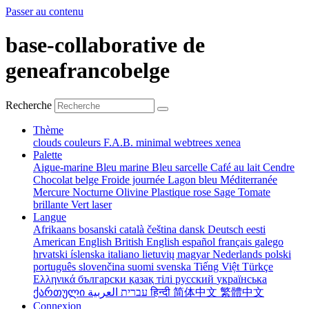
Passer au contenu
base-collaborative de
geneafrancobelge
Recherche
Thème
clouds
couleurs
F.A.B.
minimal
webtrees
xenea
Palette
Aigue-marine
Bleu marine
Bleu sarcelle
Café au lait
Cendre
Chocolat belge
Froide journée
Lagon bleu
Méditerranée
Mercure
Nocturne
Olivine
Plastique rose
Sage
Tomate
brillante
Vert laser
Langue
Afrikaans
bosanski
català
čeština
dansk
Deutsch
eesti
American English
British English
español
français
galego
hrvatski
íslenska
italiano
lietuvių
magyar
Nederlands
polski
português
slovenčina
suomi
svenska
Tiếng Việt
Türkçe
Ελληνικά
български
қазақ тілі
русский
українська
ქართული
עברית
العربية
हिन्दी
简体中文
繁體中文
Connexion