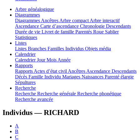
Arbre généalogique
Diagrammes
Diagrammes
Ancêtres
Arbre compact
Arbre interactif
Ascendance
Carte d’ascendance
Chronologie
Descendants
Durée de vie
Livret de famille
Parentés
Roue
Sablier
Statistiques
Listes
Listes
Branches
Familles
Individus
Objets média
Calendrier
Calendrier
Jour
Mois
Année
Rapports
Rapports
Actes d’état civil
Ancêtres
Ascendance
Descendants
Décès
Famille
Individu
Mariages
Naissances
Parenté élargie
Sépultures
Recherche
Recherche
Recherche générale
Recherche phonétique
Recherche avancée
Individus —
RICHARD
A
B
C