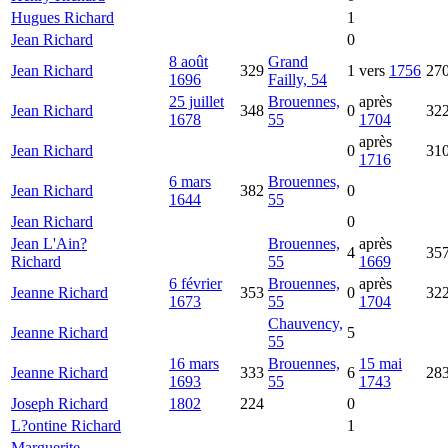
Hugues
Richard
1
Jean
Richard
0
8 août
Grand
Jean
Richard
329
1
vers
1756
27
1696
Failly, 54
25 juillet
Brouennes,
après
Jean
Richard
348
0
32
1678
55
1704
après
Jean
Richard
0
31
1716
6 mars
Brouennes,
Jean
Richard
382
0
1644
55
Jean
Richard
0
Jean L'Ain?
Brouennes,
après
4
35
Richard
55
1669
6 février
Brouennes,
après
Jeanne
Richard
353
0
32
1673
55
1704
Chauvency,
Jeanne
Richard
5
55
16 mars
Brouennes,
15 mai
Jeanne
Richard
333
6
28
1693
55
1743
Joseph
Richard
1802
224
0
L?ontine
Richard
1
Marguerite