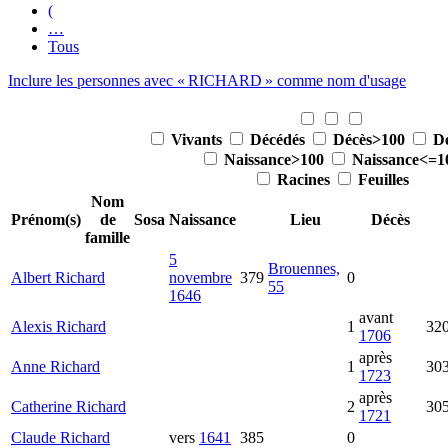
(
…
Tous
Inclure les personnes avec «
RICHARD
» comme nom d'usage
Vivants
Décédés
Décès>100
D
Naissance>100
Naissance<=1
Racines
Feuilles
Nom
Prénom(s)
de
Sosa
Naissance
Lieu
Décès
famille
5
Brouennes,
Albert
Richard
novembre
379
0
55
1646
avant
Alexis
Richard
1
32
1706
après
Anne
Richard
1
30
1723
après
Catherine
Richard
2
30
1721
Claude
Richard
vers
1641
385
0