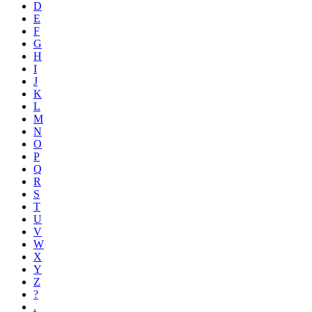
D
E
F
G
H
I
J
K
L
M
N
O
P
Q
R
S
T
U
V
W
X
Y
Z
?
.