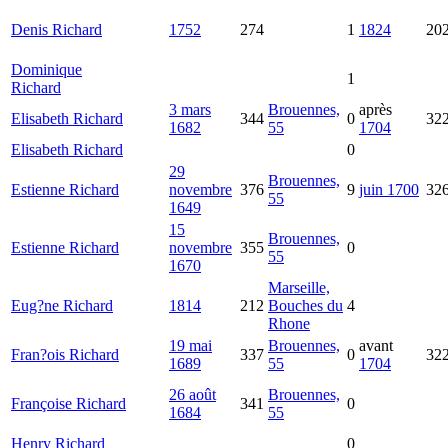
Denis
Richard
1752
274
1
1824
20
Dominique
1
Richard
3 mars
Brouennes,
après
Elisabeth
Richard
344
0
32
1682
55
1704
Elisabeth
Richard
0
29
Brouennes,
Estienne
Richard
novembre
376
9
juin 1700
32
55
1649
15
Brouennes,
Estienne
Richard
novembre
355
0
55
1670
Marseille,
Eug?ne
Richard
1814
212
Bouches du
4
Rhone
19 mai
Brouennes,
avant
Fran?ois
Richard
337
0
32
1689
55
1704
26 août
Brouennes,
Françoise
Richard
341
0
1684
55
Henry
Richard
0