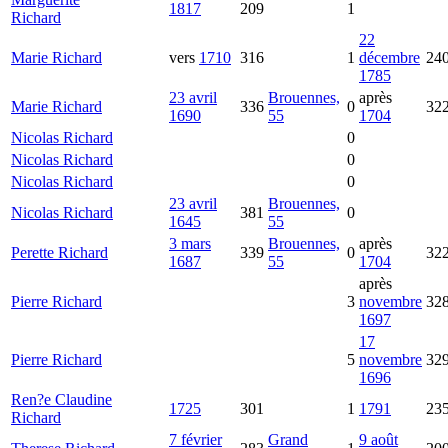
1817
209
1
Richard
22
Marie
Richard
vers
1710
316
1
décembre
24
1785
23 avril
Brouennes,
après
Marie
Richard
336
0
32
1690
55
1704
Nicolas
Richard
0
Nicolas
Richard
0
Nicolas
Richard
0
23 avril
Brouennes,
Nicolas
Richard
381
0
1645
55
3 mars
Brouennes,
après
Perette
Richard
339
0
32
1687
55
1704
après
Pierre
Richard
3
novembre
32
1697
17
Pierre
Richard
5
novembre
32
1696
Ren?e Claudine
1725
301
1
1791
23
Richard
7 février
Grand
9 août