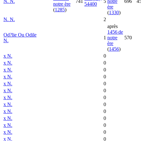
N.
N.
741
5
notre
696
4
notre ère
54400
ère
(
1285
)
(
1330
)
N.
N.
2
après
1456 de
Od?lie Ou Odile
1
notre
570
N.
ère
(
1456
)
x
N.
0
x
N.
0
x
N.
0
x
N.
0
x
N.
0
x
N.
0
x
N.
0
x
N.
0
x
N.
0
x
N.
0
x
N.
0
x
N.
0
x
N.
0