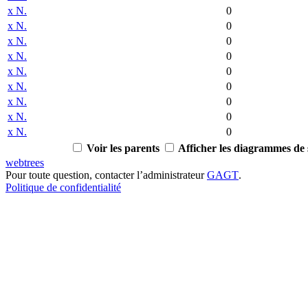
x
N.
0
x
N.
0
x
N.
0
x
N.
0
x
N.
0
x
N.
0
x
N.
0
x
N.
0
x
N.
0
Voir les parents
Afficher les diagrammes de s
webtrees
Pour toute question, contacter l’administrateur
GAGT
.
Politique de confidentialité