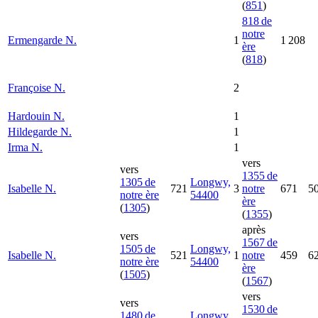
(
851
)
818 de
notre
Ermengarde
N.
1
1 208
ère
(
818
)
Françoise
N.
2
Hardouin
N.
1
Hildegarde
N.
1
Irma
N.
1
vers
vers
1355 de
1305 de
Longwy,
Isabelle
N.
721
3
notre
671
5
notre ère
54400
ère
(
1305
)
(
1355
)
après
vers
1567 de
1505 de
Longwy,
Isabelle
N.
521
1
notre
459
6
notre ère
54400
ère
(
1505
)
(
1567
)
vers
vers
1530 de
1480 de
Longwy,