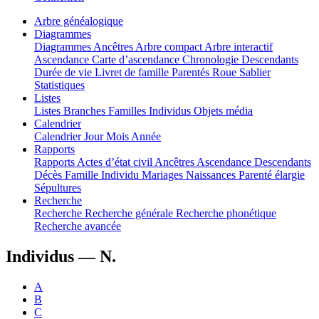
Arbre généalogique
Diagrammes
Diagrammes
Ancêtres
Arbre compact
Arbre interactif
Ascendance
Carte d’ascendance
Chronologie
Descendants
Durée de vie
Livret de famille
Parentés
Roue
Sablier
Statistiques
Listes
Listes
Branches
Familles
Individus
Objets média
Calendrier
Calendrier
Jour
Mois
Année
Rapports
Rapports
Actes d’état civil
Ancêtres
Ascendance
Descendants
Décès
Famille
Individu
Mariages
Naissances
Parenté élargie
Sépultures
Recherche
Recherche
Recherche générale
Recherche phonétique
Recherche avancée
Individus —
N.
A
B
C