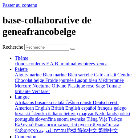
Passer au contenu
base-collaborative de
geneafrancobelge
Recherche
Thème
clouds
couleurs
F.A.B.
minimal
webtrees
xenea
Palette
Aigue-marine
Bleu marine
Bleu sarcelle
Café au lait
Cendre
Chocolat belge
Froide journée
Lagon bleu
Méditerranée
Mercure
Nocturne
Olivine
Plastique rose
Sage
Tomate
brillante
Vert laser
Langue
Afrikaans
bosanski
català
čeština
dansk
Deutsch
eesti
American English
British English
español
français
galego
hrvatski
íslenska
italiano
lietuvių
magyar
Nederlands
polski
português
slovenčina
suomi
svenska
Tiếng Việt
Türkçe
Ελληνικά
български
қазақ тілі
русский
українська
ქართული
עברית
العربية
हिन्दी
简体中文
繁體中文
Connexion