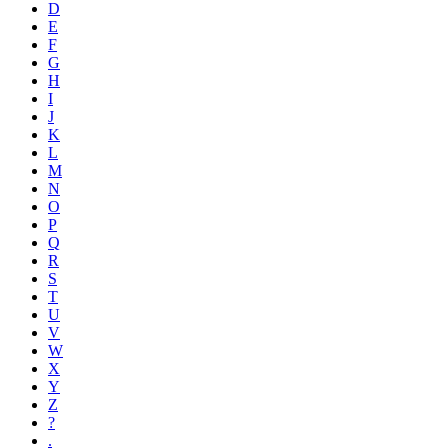
D
E
F
G
H
I
J
K
L
M
N
O
P
Q
R
S
T
U
V
W
X
Y
Z
?
.