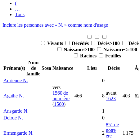
(
…
Tous
Inclure les personnes avec «
N.
» comme nom d'usage
Vivants
Décédés
Décès>100
Décè
Naissance>100
Naissance<=100
Racines
Feuilles
Nom
Prénom(s)
de
Sosa
Naissance
Lieu
Décès
Â
famille
Adrienne
N.
0
vers
1560 de
avant
Agathe
N.
466
8
403
6
notre ère
1623
(
1560
)
Ansgarde
N.
1
Delrue
N.
0
851 de
notre
Ermengarde
N.
2
1 175
ère