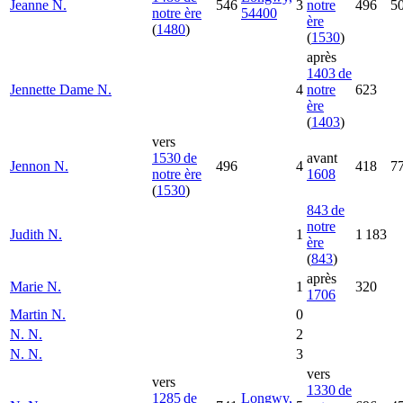
Jeanne
N.
546
3
notre
496
5
notre ère
54400
ère
(
1480
)
(
1530
)
après
1403 de
Jennette Dame
N.
4
notre
623
ère
(
1403
)
vers
1530 de
avant
Jennon
N.
496
4
418
7
notre ère
1608
(
1530
)
843 de
notre
Judith
N.
1
1 183
ère
(
843
)
après
Marie
N.
1
320
1706
Martin
N.
0
N.
N.
2
N.
N.
3
vers
vers
1330 de
1285 de
Longwy,