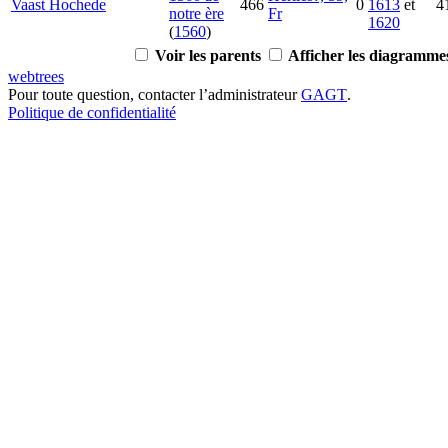
Vaast
Hochede
466
0
1613
et
4
notre ère
Fr
1620
(
1560
)
Voir les parents
Afficher les diagrammes
webtrees
Pour toute question, contacter l’administrateur
GAGT
.
Politique de confidentialité