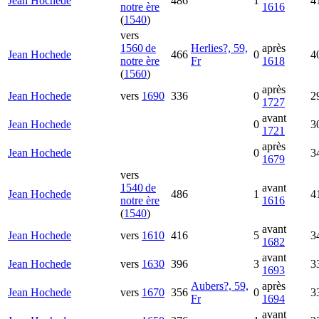
Jean
Hochede
486
1
4
notre ère
1616
(
1540
)
vers
1560 de
Herlies?, 59,
après
Jean
Hochede
466
0
4
notre ère
Fr
1618
(
1560
)
après
Jean
Hochede
vers
1690
336
0
2
1727
avant
Jean
Hochede
0
3
1721
après
Jean
Hochede
0
3
1679
vers
1540 de
avant
Jean
Hochede
486
1
4
notre ère
1616
(
1540
)
avant
Jean
Hochede
vers
1610
416
5
3
1682
avant
Jean
Hochede
vers
1630
396
3
3
1693
Aubers?, 59,
après
Jean
Hochede
vers
1670
356
0
3
Fr
1694
avant