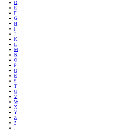
D
E
F
G
H
I
J
K
L
M
N
O
P
Q
R
S
T
U
V
W
X
Y
Z
?
.