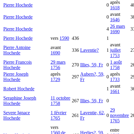
après
Pierre
Hochede
0
4
1618
avant
Pierre
Hochede
0
3
1646
26 mars
Pierre
Hochede
4
3
1690
Pierre
Hochede
vers
1590
436
1
avant
Pierre Antoine
avant
336
Laventie?
1
juillet
2
Hochede
1690
1753
Pierre Francois
29 mars
1 août
270
Illies, 59, Fr
0
2
Hochede
1756
1758
Pierre Joseph
après
Aubers?, 59,
après
297
0
2
Hochede
1729
Fr
1733
avant
Robert
Hochede
1
3
1661
Seraphine Joseph
11 octobre
267
Illies, 59, Fr
0
Hochede
1758
29
Severe Ignace
1 février
Laventie, 62,
261
0
novembre
2
Hochede
1765
Fr
1765
vers
entre
1560 de
Herlies?, 59,