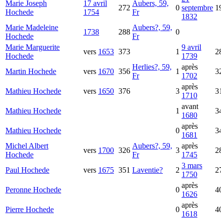
Marie Joseph
17 avril
Aubers, 59,
272
0
septembre
1
Hochede
1754
Fr
1832
Marie Madeleine
Aubers?, 59,
1738
288
0
Hochede
Fr
Marie Marguerite
9 avril
vers
1653
373
1
2
Hochede
1739
Herlies?, 59,
après
Martin
Hochede
vers
1670
356
1
3
Fr
1702
après
Mathieu
Hochede
vers
1650
376
3
3
1710
avant
Mathieu
Hochede
1
3
1680
après
Mathieu
Hochede
0
3
1681
Michel Albert
Aubers?, 59,
après
vers
1700
326
3
2
Hochede
Fr
1745
3 mars
Paul
Hochede
vers
1675
351
Laventie?
2
2
1750
après
Peronne
Hochede
0
4
1626
après
Pierre
Hochede
0
4
1618