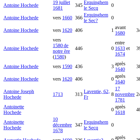
19 juillet
Erquinghem
Antoine
Hochede
345
0
1681
le Secq
Erquinghem
Antoine
Hochede
vers
1660
366
0
le Sec?
avant
Antoine
Hochede
vers
1620
406
1
3
1680
vers
entre
1580 de
Antoine
Hochede
446
0
1633
et
3
notre ère
1674
(
1580
)
après
Antoine
Hochede
vers
1590
436
3
3
1640
après
Antoine
Hochede
vers
1620
406
0
3
1640
17
Antoine Joseph
Laventie, 62,
1713
313
8
novembre
2
Hochede
Fr
1781
Antoinette
après
0
4
Hochede
1618
10
Antoinette
Erquinghem
décembre
347
0
Hochede
le Secq
1678
après