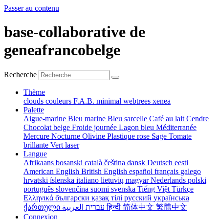
Passer au contenu
base-collaborative de
geneafrancobelge
Recherche
Thème
clouds
couleurs
F.A.B.
minimal
webtrees
xenea
Palette
Aigue-marine
Bleu marine
Bleu sarcelle
Café au lait
Cendre
Chocolat belge
Froide journée
Lagon bleu
Méditerranée
Mercure
Nocturne
Olivine
Plastique rose
Sage
Tomate
brillante
Vert laser
Langue
Afrikaans
bosanski
català
čeština
dansk
Deutsch
eesti
American English
British English
español
français
galego
hrvatski
íslenska
italiano
lietuvių
magyar
Nederlands
polski
português
slovenčina
suomi
svenska
Tiếng Việt
Türkçe
Ελληνικά
български
қазақ тілі
русский
українська
ქართული
עברית
العربية
हिन्दी
简体中文
繁體中文
Connexion