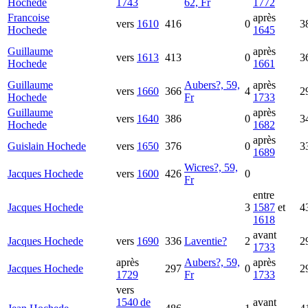
Hochede
1743
62, Fr
1772
Francoise
après
vers
1610
416
0
3
Hochede
1645
Guillaume
après
vers
1613
413
0
3
Hochede
1661
Guillaume
Aubers?, 59,
après
vers
1660
366
4
2
Hochede
Fr
1733
Guillaume
après
vers
1640
386
0
3
Hochede
1682
après
Guislain
Hochede
vers
1650
376
0
3
1689
Wicres?, 59,
Jacques
Hochede
vers
1600
426
0
Fr
entre
Jacques
Hochede
3
1587
et
4
1618
avant
Jacques
Hochede
vers
1690
336
Laventie?
2
2
1733
après
Aubers?, 59,
après
Jacques
Hochede
297
0
2
1729
Fr
1733
vers
1540 de
avant