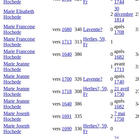
Hochede
Fr
1744
30
Marie Elisabeth
2
décembre
2
Hochede
1814
Marie Francoise
après
vers
1680
346
Laventie?
0
3
Hochede
1708
Marie Francoise
Herlies, 59,
vers
1713
313
1
Hochede
Fr
Marie Francoise
après
vers
1640
386
0
3
Hochede
1682
Marie Jeanne
avant
1
3
Hochede
1713
Marie Jeanne
après
vers
1700
326
Laventie?
0
2
Hochede
1740
Marie Jeanne
Herlies?, 59,
21 avril
vers
1718
308
0
2
Hochede
Fr
1750
Marie Jeanne
après
vers
1640
386
0
3
Hochede
1682
Marie Joseph
7 mai
vers
1691
335
2
2
Hochede
1758
Marie Joseph
Herlies?, 59,
vers
1690
336
0
Hochede
Fr
21