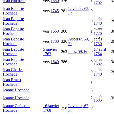
Jean
Hochede
vers
1650
376
1
3
1702
Jean Baptiste
Laventie, 62,
vers
1745
281
0
Hochede
Fr
Jean Baptiste
après
0
2
Hochede
1740
Jean Baptiste
avant
vers
1660
366
1
3
Hochede
1720
Jean Baptiste
Aubers?, 59,
après
vers
1700
326
0
2
Hochede
Fr
1730
Jean Baptiste
5 janvier
17 avril
263
Illies, 59, Fr
0
2
Hochede
1763
1764
Jean Baptiste
après
vers
1640
386
0
3
Hochede
1682
Jean Charles
après
0
2
Hochede
1740
Jean Ernest
1
Hochede
Jeanne
Hochede
3
après
Jeanne
Hochede
2
3
1635
Jeanne Catherine
16 janvier
Laventie, 62,
258
0
Hochede
1768
Fr