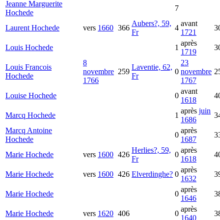
Jeanne Marguerite
7
Hochede
Aubers?, 59,
avant
Laurent
Hochede
vers
1660
366
4
3
Fr
1721
après
Louis
Hochede
1
3
1719
8
23
Louis Francois
Laventie, 62,
novembre
259
0
novembre
2
Hochede
Fr
1766
1767
avant
Louise
Hochede
0
4
1618
après
juin
Marcq
Hochede
1
3
1686
Marcq Antoine
après
0
3
Hochede
1687
Herlies?, 59,
après
Marie
Hochede
vers
1600
426
0
4
Fr
1618
après
Marie
Hochede
vers
1600
426
Elverdinghe?
0
3
1632
après
Marie
Hochede
0
3
1646
après
Marie
Hochede
vers
1620
406
0
3
1640