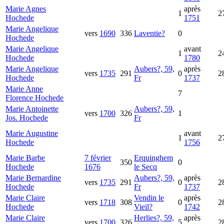
Marie Agnes
après
1
2
Hochede
1751
Marie Angelique
vers
1690
336
Laventie?
0
Hochede
Marie Angelique
avant
1
2
Hochede
1780
Marie Angelique
Aubers?, 59,
après
vers
1735
291
0
2
Hochede
Fr
1737
Marie Anne
7
Florence
Hochede
Marie Antoinette
Aubers?, 59,
vers
1700
326
1
Jos.
Hochede
Fr
Marie Augustine
avant
1
2
Hochede
1756
Marie Barbe
7 février
Erquinghem
350
0
Hochede
1676
le Secq
Marie Bernardine
Aubers?, 59,
après
vers
1735
291
0
2
Hochede
Fr
1737
Marie Claire
Vendin le
après
vers
1718
308
0
2
Hochede
Vieil?
1742
Marie Claire
Herlies?, 59,
après
vers
1700
326
5
2