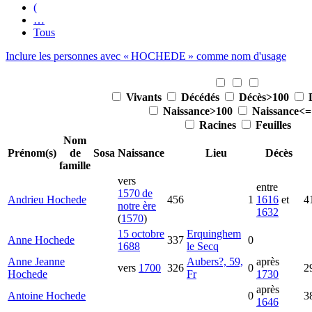
(
…
Tous
Inclure les personnes avec «
HOCHEDE
» comme nom d'usage
Vivants
Décédés
Décès>100
Naissance>100
Naissance<=
Racines
Feuilles
Nom
Prénom(s)
de
Sosa
Naissance
Lieu
Décès
famille
vers
entre
1570 de
Andrieu
Hochede
456
1
1616
et
4
notre ère
1632
(
1570
)
15 octobre
Erquinghem
Anne
Hochede
337
0
1688
le Secq
Anne Jeanne
Aubers?, 59,
après
vers
1700
326
0
2
Hochede
Fr
1730
après
Antoine
Hochede
0
3
1646