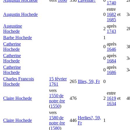
Augustin
Hochede
vers
1690
336
Laventie?
0
2
1740
entre
Augustin
Hochede
0
1682
et
3
1685
Augustine
après
2
2
Hochede
1743
Barbe
Hochede
1
Catherine
après
0
3
Hochede
1646
Catherine
après
0
3
Hochede
1684
Catherine
après
0
3
Hochede
1686
Charles Francois
15 février
265
Illies, 59, Fr
0
Hochede
1761
vers
entre
1550 de
Claire
Hochede
476
2
1619
et
4
notre ère
1634
(
1550
)
vers
1580 de
Herlies?, 59,
Claire
Hochede
446
1
notre ère
Fr
(
1580
)