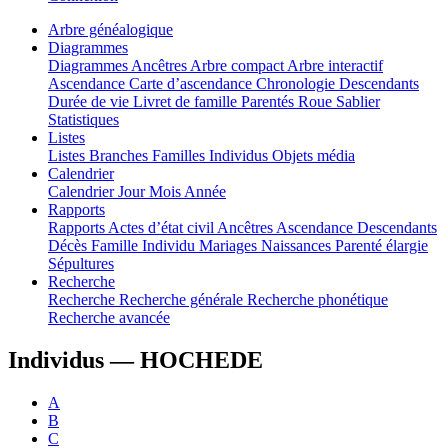
Arbre généalogique
Diagrammes
Diagrammes
Ancêtres
Arbre compact
Arbre interactif
Ascendance
Carte d’ascendance
Chronologie
Descendants
Durée de vie
Livret de famille
Parentés
Roue
Sablier
Statistiques
Listes
Listes
Branches
Familles
Individus
Objets média
Calendrier
Calendrier
Jour
Mois
Année
Rapports
Rapports
Actes d’état civil
Ancêtres
Ascendance
Descendants
Décès
Famille
Individu
Mariages
Naissances
Parenté élargie
Sépultures
Recherche
Recherche
Recherche générale
Recherche phonétique
Recherche avancée
Individus —
HOCHEDE
A
B
C