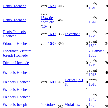
après
Denis
Hochede
vers
1620
406
0
3
1640
vers
1544 de
après
Denis
Hochede
482
1
4
notre ère
1614
(
1544
)
Denis Francois
après
vers
1690
336
Laventie?
0
2
Hochede
1729
avant
Edouard
Hochede
vers
1630
396
0
3
1682
Esperance Victoire
20 janvier
1
1
Joseph
Hochede
1833
après
Etienne
Hochede
0
3
1719
avant
Francois
Hochede
2
4
1618
Herlies?, 59,
après
Francois
Hochede
vers
1600
426
0
4
Fr
1618
Francois
Hochede
1
après
Francois
Hochede
1
2
1743
Francois Joseph
5 octobre
Violaines,
12 juin
282
0
2