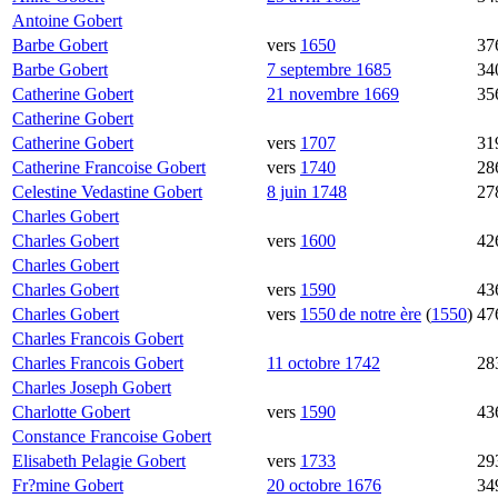
Antoine
Gobert
Barbe
Gobert
vers
1650
37
Barbe
Gobert
7 septembre 1685
34
Catherine
Gobert
21 novembre 1669
35
Catherine
Gobert
Catherine
Gobert
vers
1707
31
Catherine Francoise
Gobert
vers
1740
28
Celestine Vedastine
Gobert
8 juin 1748
27
Charles
Gobert
Charles
Gobert
vers
1600
42
Charles
Gobert
Charles
Gobert
vers
1590
43
Charles
Gobert
vers
1550 de notre ère
(
1550
)
47
Charles Francois
Gobert
Charles Francois
Gobert
11 octobre 1742
28
Charles Joseph
Gobert
Charlotte
Gobert
vers
1590
43
Constance Francoise
Gobert
Elisabeth Pelagie
Gobert
vers
1733
29
Fr?mine
Gobert
20 octobre 1676
34