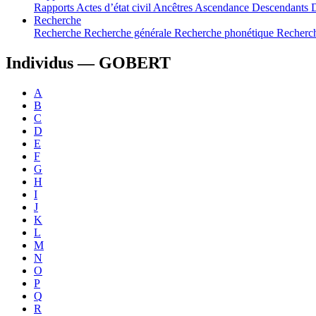
Rapports
Actes d’état civil
Ancêtres
Ascendance
Descendants
Recherche
Recherche
Recherche générale
Recherche phonétique
Recherc
Individus —
GOBERT
A
B
C
D
E
F
G
H
I
J
K
L
M
N
O
P
Q
R