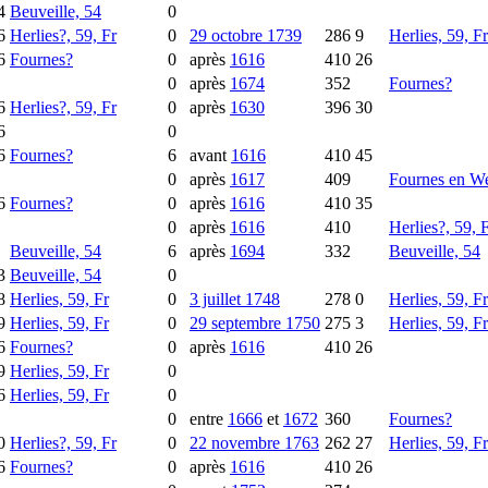
4
Beuveille, 54
0
6
Herlies?, 59, Fr
0
29 octobre 1739
286
9
Herlies, 59, Fr
6
Fournes?
0
après
1616
410
26
0
après
1674
352
Fournes?
6
Herlies?, 59, Fr
0
après
1630
396
30
6
0
6
Fournes?
6
avant
1616
410
45
0
après
1617
409
Fournes en We
6
Fournes?
0
après
1616
410
35
0
après
1616
410
Herlies?, 59, 
Beuveille, 54
6
après
1694
332
Beuveille, 54
3
Beuveille, 54
0
8
Herlies, 59, Fr
0
3 juillet 1748
278
0
Herlies, 59, Fr
9
Herlies, 59, Fr
0
29 septembre 1750
275
3
Herlies, 59, Fr
6
Fournes?
0
après
1616
410
26
9
Herlies, 59, Fr
0
6
Herlies, 59, Fr
0
0
entre
1666
et
1672
360
Fournes?
0
Herlies?, 59, Fr
0
22 novembre 1763
262
27
Herlies, 59, Fr
6
Fournes?
0
après
1616
410
26