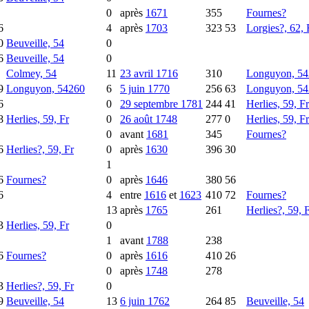
0
après
1671
355
Fournes?
6
4
après
1703
323
53
Lorgies?, 62, 
0
Beuveille, 54
0
6
Beuveille, 54
0
Colmey, 54
11
23 avril 1716
310
Longuyon, 5
9
Longuyon, 54260
6
5 juin 1770
256
63
Longuyon, 5
6
0
29 septembre 1781
244
41
Herlies, 59, Fr
8
Herlies, 59, Fr
0
26 août 1748
277
0
Herlies, 59, Fr
0
avant
1681
345
Fournes?
6
Herlies?, 59, Fr
0
après
1630
396
30
1
6
Fournes?
0
après
1646
380
56
6
4
entre
1616
et
1623
410
72
Fournes?
13
après
1765
261
Herlies?, 59, 
3
Herlies, 59, Fr
0
1
avant
1788
238
6
Fournes?
0
après
1616
410
26
0
après
1748
278
3
Herlies?, 59, Fr
0
9
Beuveille, 54
13
6 juin 1762
264
85
Beuveille, 54