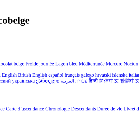
cobelge
ocolat belge
Froide journée
Lagon bleu
Méditerranée
Mercure
Noctur
 English
British English
español
français
galego
hrvatski
íslenska
itali
сский
українська
ქართული
עברית
العربية
हिन्दी
简体中文
繁體中
nce
Carte d’ascendance
Chronologie
Descendants
Durée de vie
Livret 