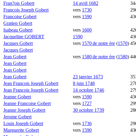
Fran?ois
Gobert
14 avril 1682
34
Francois Joseph
Gobert
vers
1730
29
Francoise
Gobert
vers
1590
43
Gratien
Gobert
Isabeau
Gobert
vers
1600
42
Jacqueline
GOBERT
1590
43
Jacques
Gobert
vers
1570 de notre ère
(
1570
)
45
Jacques
Gobert
Jean
Gobert
vers
1580 de notre ère
(
1580
)
44
Jean
Gobert
Jean
Gobert
Jean
Gobert
23 janvier 1673
35
Jean Francois Joseph
Gobert
8 juin 1748
27
Jean Francois Joseph
Gobert
14 octobre 1746
27
Jeanne
Gobert
vers
1590
43
Jeanne Francoise
Gobert
vers
1727
29
Jeanne Joseph
Gobert
30 octobre 1739
28
Jerome
Gobert
Louis Joseph
Gobert
vers
1736
29
Marguerite
Gobert
vers
1590
43