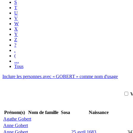
S
T
U
V
W
X
Y
Z
?
.
(
…
Tous
Inclure les personnes avec «
GOBERT
» comme nom d'usage
V
Prénom(s)
Nom de famille
Sosa
Naissance
Agathe
Gobert
Anne
Gobert
Anne
Gobert
25 avril 1683
34