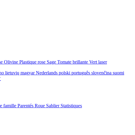
ne
Olivine
Plastique rose
Sage
Tomate brillante
Vert laser
ano
lietuvių
magyar
Nederlands
polski
português
slovenčina
suomi
文
de famille
Parentés
Roue
Sablier
Statistiques