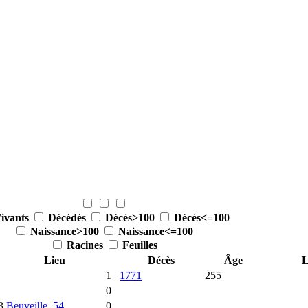
ivants
Décédés
Décès>100
Décès<=100
Naissance>100
Naissance<=100
Racines
Feuilles
Lieu
Décès
Âge
L
1
1771
255
0
3
Beuveille, 54
0