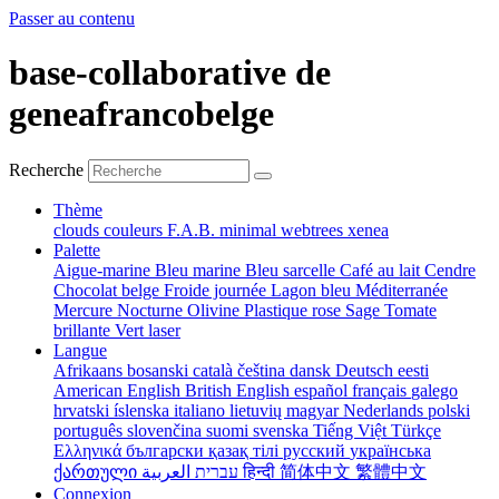
Passer au contenu
base-collaborative de
geneafrancobelge
Recherche
Thème
clouds
couleurs
F.A.B.
minimal
webtrees
xenea
Palette
Aigue-marine
Bleu marine
Bleu sarcelle
Café au lait
Cendre
Chocolat belge
Froide journée
Lagon bleu
Méditerranée
Mercure
Nocturne
Olivine
Plastique rose
Sage
Tomate
brillante
Vert laser
Langue
Afrikaans
bosanski
català
čeština
dansk
Deutsch
eesti
American English
British English
español
français
galego
hrvatski
íslenska
italiano
lietuvių
magyar
Nederlands
polski
português
slovenčina
suomi
svenska
Tiếng Việt
Türkçe
Ελληνικά
български
қазақ тілі
русский
українська
ქართული
עברית
العربية
हिन्दी
简体中文
繁體中文
Connexion