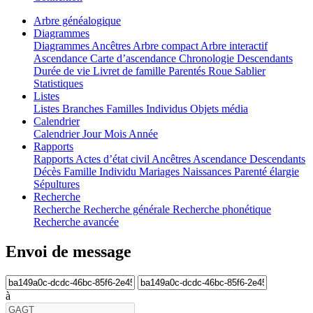
Arbre généalogique
Diagrammes
Diagrammes
Ancêtres
Arbre compact
Arbre interactif
Ascendance
Carte d’ascendance
Chronologie
Descendants
Durée de vie
Livret de famille
Parentés
Roue
Sablier
Statistiques
Listes
Listes
Branches
Familles
Individus
Objets média
Calendrier
Calendrier
Jour
Mois
Année
Rapports
Rapports
Actes d’état civil
Ancêtres
Ascendance
Descendants
Décès
Famille
Individu
Mariages
Naissances
Parenté élargie
Sépultures
Recherche
Recherche
Recherche générale
Recherche phonétique
Recherche avancée
Envoi de message
à