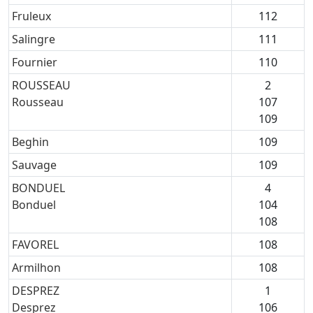
Fruleux
112
Salingre
111
Fournier
110
ROUSSEAU
2
Rousseau
107
109
Beghin
109
Sauvage
109
BONDUEL
4
Bonduel
104
108
FAVOREL
108
Armilhon
108
DESPREZ
1
Desprez
106