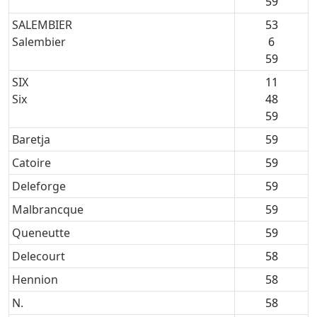
59
SALEMBIER
53
Salembier
6
59
SIX
11
Six
48
59
Baretja
59
Catoire
59
Deleforge
59
Malbrancque
59
Queneutte
59
Delecourt
58
Hennion
58
N.
58