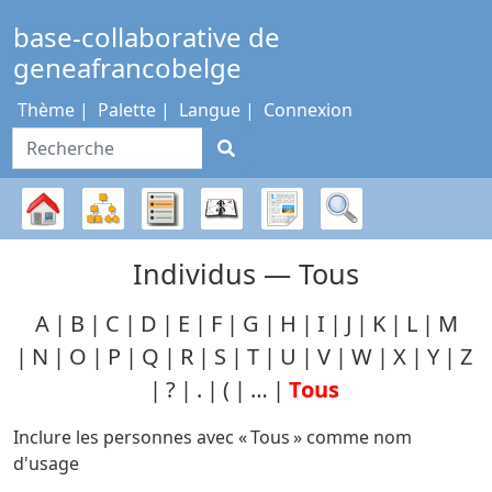
Passer au contenu
base-collaborative de
geneafrancobelge
Thème
Palette
Langue
Connexion
Recherche
Diagrammes
Listes
Calendrier
Rapports
Recherche
Arbre
Individus —
Tous
généalogique
A
B
C
D
E
F
G
H
I
J
K
L
M
N
O
P
Q
R
S
T
U
V
W
X
Y
Z
?
.
(
…
Tous
Inclure les personnes avec «
Tous
» comme nom
d'usage