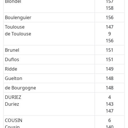
Blondel
157
158
Boulenguier
156
Toulouse
147
de Toulouse
9
156
Brunel
151
Duflos
151
Ridde
149
Guelton
148
de Bourgogne
148
DURIEZ
4
Duriez
143
147
COUSIN
6
Cousin
140