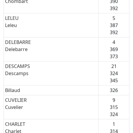
Chombart
390
392
LELEU
5
Leleu
387
392
DELEBARRE
4
Delebarre
369
373
DESCAMPS
21
Descamps
324
345
Billaud
326
CUVELIER
9
Cuvelier
315
324
CHARLET
1
Charlet
314