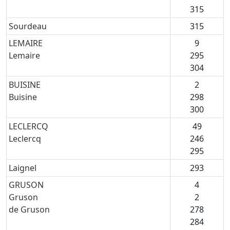
315
Sourdeau
315
LEMAIRE
9
Lemaire
295
304
BUISINE
2
Buisine
298
300
LECLERCQ
49
Leclercq
246
295
Laignel
293
GRUSON
4
Gruson
2
de Gruson
278
284