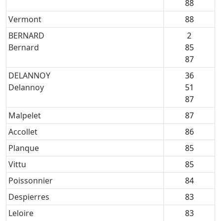
88
Vermont
88
BERNARD
2
Bernard
85
87
DELANNOY
36
Delannoy
51
87
Malpelet
87
Accollet
86
Planque
85
Vittu
85
Poissonnier
84
Despierres
83
Leloire
83