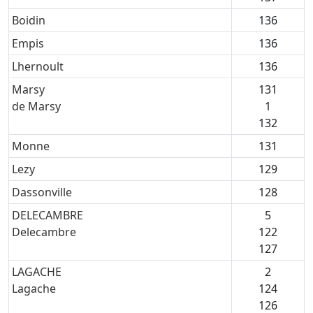
Boidin
136
Empis
136
Lhernoult
136
Marsy
131
de Marsy
1
132
Monne
131
Lezy
129
Dassonville
128
DELECAMBRE
5
Delecambre
122
127
LAGACHE
2
Lagache
124
126