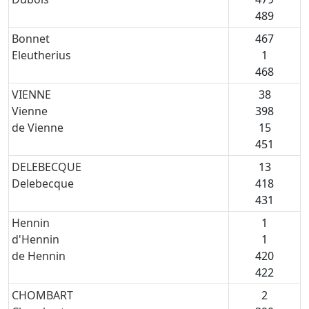
489
Bonnet
467
Eleutherius
1
468
VIENNE
38
Vienne
398
de Vienne
15
451
DELEBECQUE
13
Delebecque
418
431
Hennin
1
d'Hennin
1
de Hennin
420
422
CHOMBART
2