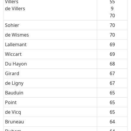
Villers
55
de Villers
9
70
Sohier
70
de Wismes
70
Lallemant
69
Wiccart
69
Du Hayon
68
Girard
67
de Ligny
67
Bauduin
65
Point
65
de Vicq
65
Bruneau
64