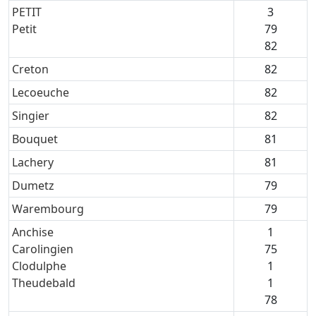
PETIT
3
Petit
79
82
Creton
82
Lecoeuche
82
Singier
82
Bouquet
81
Lachery
81
Dumetz
79
Warembourg
79
Anchise
1
Carolingien
75
Clodulphe
1
Theudebald
1
78