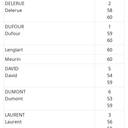
DELERUE
2
Delerue
58
60
DUFOUR
1
Dufour
59
60
Lenglart
60
Meurin
60
DAVID
5
David
54
59
DUMONT
6
Dumont
53
59
LAURENT
3
Laurent
56