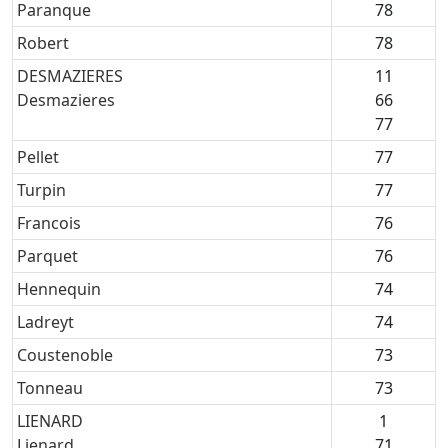
Paranque
78
Robert
78
DESMAZIERES
11
Desmazieres
66
77
Pellet
77
Turpin
77
Francois
76
Parquet
76
Hennequin
74
Ladreyt
74
Coustenoble
73
Tonneau
73
LIENARD
1
Lienard
71