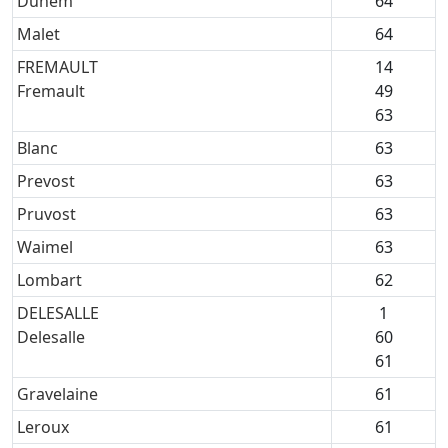
Duhem
64
Malet
64
FREMAULT
14
Fremault
49
63
Blanc
63
Prevost
63
Pruvost
63
Waimel
63
Lombart
62
DELESALLE
1
Delesalle
60
61
Gravelaine
61
Leroux
61