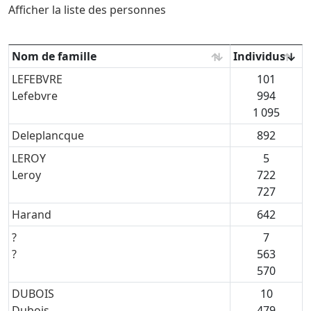
Afficher la liste des personnes
Nom de famille
Individus
Noms de famille
LEFEBVRE
101
Lefebvre
994
1 095
Deleplancque
892
LEROY
5
Leroy
722
727
Harand
642
?
7
?
563
570
DUBOIS
10
Dubois
479