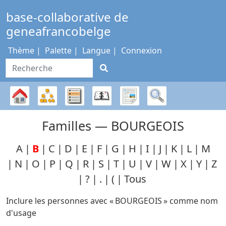
Passer au contenu
base-collaborative de
geneafrancobelge
Thème
Palette
Langue
Connexion
Recherche
Diagrammes
Listes
Calendrier
Rapports
Recherche
Arbre
Familles —
BOURGEOIS
généalogique
A
B
C
D
E
F
G
H
I
J
K
L
M
N
O
P
Q
R
S
T
U
V
W
X
Y
Z
?
.
(
Tous
Inclure les personnes avec «
BOURGEOIS
» comme nom
d'usage